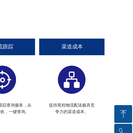
流跟踪
渠道成本
跟踪查询服务，从
提供尾程物流配送极具竞
ꁸ
签收，一键查询。
争力的渠道成本。
ꂅ
回到顶部